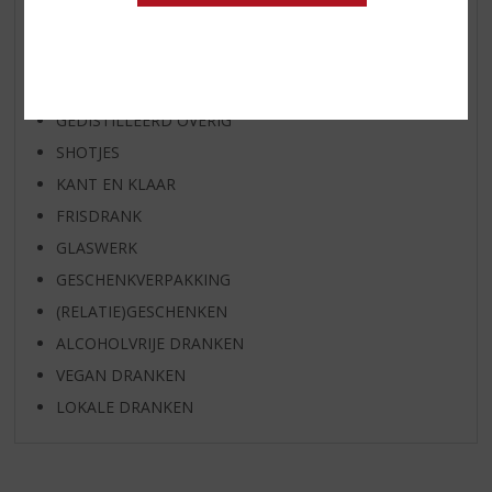
WHISKY
BIER
APERITIEF
GEDISTILLEERD OVERIG
SHOTJES
KANT EN KLAAR
FRISDRANK
GLASWERK
GESCHENKVERPAKKING
(RELATIE)GESCHENKEN
ALCOHOLVRIJE DRANKEN
VEGAN DRANKEN
LOKALE DRANKEN