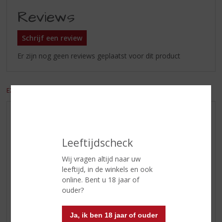
Reviews
Schrijf een review
Er zijn nog geen reviews geplaatst voor dit product
EXCL. BTW
INCL. BTW
AANBIEDINGEN
WIJN VAN DE MAAND
Leeftijdscheck
WHISKY VAN DE MAAND
Wij vragen altijd naar uw
RUM VAN DE MAAND
leeftijd, in de winkels en ook
BIER VAN DE MAAND
online. Bent u 18 jaar of
SPIRIT VAN DE MAAND
ouder?
EXCLUSIEF TOPSLIJTER
Ja, ik ben 18 jaar of ouder
WIJN