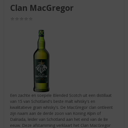
S
Clan MacGregor
p
r
(0,0
i
/
n
5)
g
n
a
a
r
d
e
n
a
v
i
Een zachte en soepele Blended Scotch uit een distillaat
g
van 15 van Schotland's beste malt whisky's en
a
kwalitatieve grain whisky's. De MacGregor clan ontleent
t
zijn naam aan de derde zoon van Koning Alpin of
i
Dalriada, leider van Schotland aan het eind van de 8e
e
eeuw. Deze afstamming verklaart het Clan MacGregor