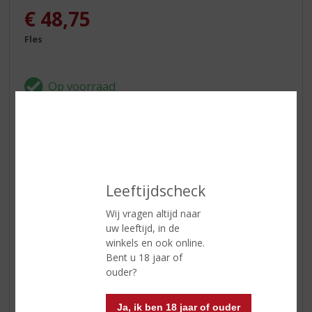
€
48,75
Fles
ETIKETINFORMATIE
Land van Herkomst
Schotland
Leeftijdscheck
Regio
Islay
Wij vragen altijd naar
Inhoud
70 CL
uw leeftijd, in de
winkels en ook online.
Alcoholpercentage
47% vol
Bent u 18 jaar of
ouder?
Soort whisky
Single Malt
Ja, ik ben 18 jaar of ouder