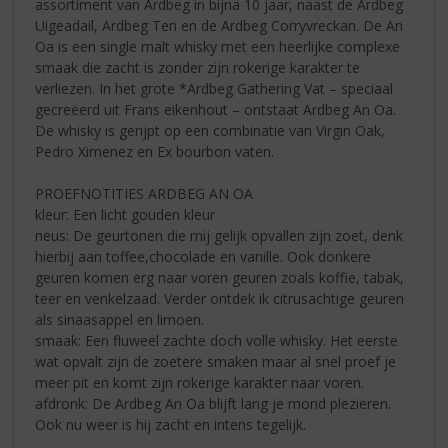
assortiment van Ardbeg in bijna 10 jaar, naast de Ardbeg
Uigeadail, Ardbeg Ten en de Ardbeg Corryvreckan. De An
Oa is een single malt whisky met een heerlijke complexe
smaak die zacht is zonder zijn rokerige karakter te
verliezen. In het grote *Ardbeg Gathering Vat – speciaal
gecreëerd uit Frans eikenhout – ontstaat Ardbeg An Oa.
De whisky is gerijpt op een combinatie van Virgin Oak,
Pedro Ximenez en Ex bourbon vaten.
PROEFNOTITIES ARDBEG AN OA
kleur: Een licht gouden kleur
neus: De geurtonen die mij gelijk opvallen zijn zoet, denk
hierbij aan toffee,chocolade en vanille. Ook donkere
geuren komen erg naar voren geuren zoals koffie, tabak,
teer en venkelzaad. Verder ontdek ik citrusachtige geuren
als sinaasappel en limoen.
smaak: Een fluweel zachte doch volle whisky. Het eerste
wat opvalt zijn de zoetere smaken maar al snel proef je
meer pit en komt zijn rokerige karakter naar voren.
afdronk: De Ardbeg An Oa blijft lang je mond plezieren.
Ook nu weer is hij zacht en intens tegelijk.