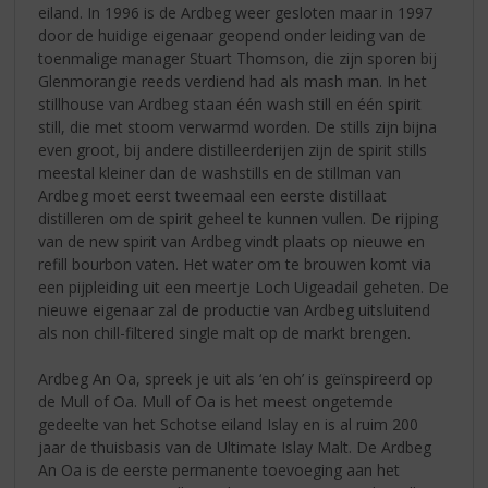
eiland. In 1996 is de Ardbeg weer gesloten maar in 1997
door de huidige eigenaar geopend onder leiding van de
toenmalige manager Stuart Thomson, die zijn sporen bij
Glenmorangie reeds verdiend had als mash man. In het
stillhouse van Ardbeg staan één wash still en één spirit
still, die met stoom verwarmd worden. De stills zijn bijna
even groot, bij andere distilleerderijen zijn de spirit stills
meestal kleiner dan de washstills en de stillman van
Ardbeg moet eerst tweemaal een eerste distillaat
distilleren om de spirit geheel te kunnen vullen. De rijping
van de new spirit van Ardbeg vindt plaats op nieuwe en
refill bourbon vaten. Het water om te brouwen komt via
een pijpleiding uit een meertje Loch Uigeadail geheten. De
nieuwe eigenaar zal de productie van Ardbeg uitsluitend
als non chill-filtered single malt op de markt brengen.
Ardbeg An Oa, spreek je uit als ‘en oh’ is geïnspireerd op
de Mull of Oa. Mull of Oa is het meest ongetemde
gedeelte van het Schotse eiland Islay en is al ruim 200
jaar de thuisbasis van de Ultimate Islay Malt. De Ardbeg
An Oa is de eerste permanente toevoeging aan het