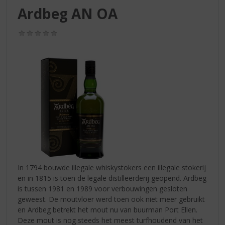
S
Ardbeg AN OA
p
r
(0,0
i
/
n
5)
g
n
a
a
r
d
e
n
a
v
i
In 1794 bouwde illegale whiskystokers een illegale stokerij
g
en in 1815 is toen de legale distilleerderij geopend. Ardbeg
a
is tussen 1981 en 1989 voor verbouwingen gesloten
t
geweest. De moutvloer werd toen ook niet meer gebruikt
i
en Ardbeg betrekt het mout nu van buurman Port Ellen.
e
Deze mout is nog steeds het meest turfhoudend van het