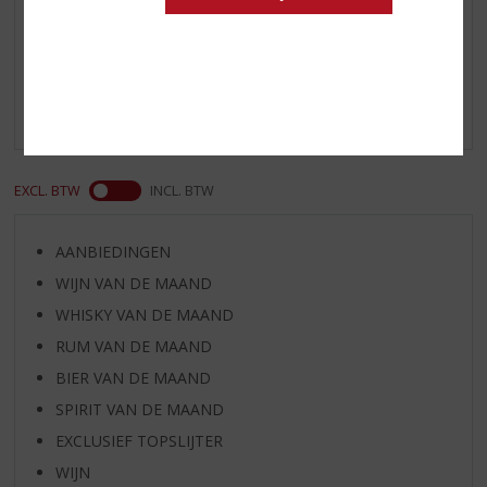
Reviews
Schrijf een review
Er zijn nog geen reviews geplaatst voor dit product
EXCL. BTW
INCL. BTW
AANBIEDINGEN
WIJN VAN DE MAAND
WHISKY VAN DE MAAND
RUM VAN DE MAAND
BIER VAN DE MAAND
SPIRIT VAN DE MAAND
EXCLUSIEF TOPSLIJTER
WIJN