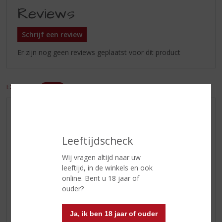
Reviews
Schrijf een review
Er zijn nog geen reviews geplaatst voor dit product
EXCL. BTW
INCL. BTW
AANBIEDINGEN
WIJN VAN DE MAAND
Leeftijdscheck
WHISKY VAN DE MAAND
Wij vragen altijd naar uw
RUM VAN DE MAAND
leeftijd, in de winkels en ook
BIER VAN DE MAAND
online. Bent u 18 jaar of
SPIRIT VAN DE MAAND
ouder?
EXCLUSIEF TOPSLIJTER
Ja, ik ben 18 jaar of ouder
WIJN