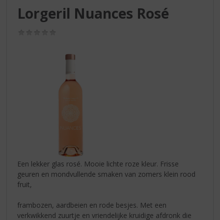
S
Lorgeril Nuances Rosé
p
r
(0,0
i
/
n
5)
g
n
a
a
r
d
e
n
a
v
i
Een lekker glas rosé. Mooie lichte roze kleur. Frisse
g
geuren en mondvullende smaken van zomers klein rood
a
fruit,
t
i
frambozen, aardbeien en rode besjes. Met een
e
verkwikkend zuurtje en vriendelijke kruidige afdronk die