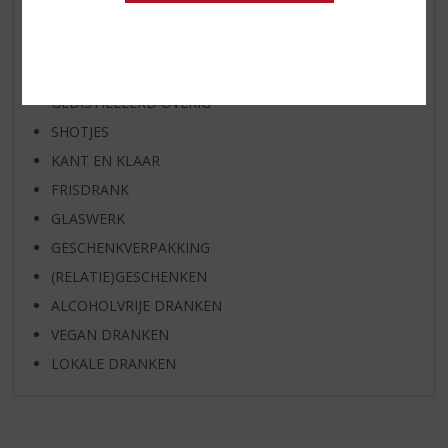
WHISKY
BIER
APERITIEF
GEDISTILLEERD OVERIG
SHOTJES
KANT EN KLAAR
FRISDRANK
GLASWERK
GESCHENKVERPAKKING
(RELATIE)GESCHENKEN
ALCOHOLVRIJE DRANKEN
VEGAN DRANKEN
LOKALE DRANKEN