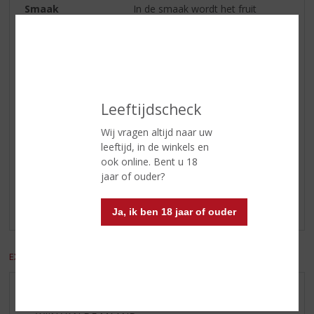
Smaak
In de smaak wordt het fruit
voortgezet.
Afdronk
de afdronk is gul en fris.
Wijn-spijs
Vis, pittige Oosterse gerechten.
Serveren
8 - 10 °C
Leeftijdscheck
Wij vragen altijd naar uw
Reviews
leeftijd, in de winkels en
ook online. Bent u 18
jaar of ouder?
Schrijf een review
Er zijn nog geen reviews geplaatst voor dit product
Ja, ik ben 18 jaar of ouder
EXCL. BTW
INCL. BTW
AANBIEDINGEN