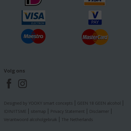
Volg ons
F
I
a
n
Designed by YOOKY smart concepts
GEEN 18 GEEN alcohol
c
s
IDIN/ITSME
sitemap
Privacy Statement
Disclaimer
Verantwoord alcoholgebruik
The Netherlands
e
t