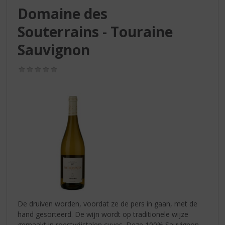
S
Domaine des
p
r
Souterrains - Touraine
i
n
Sauvignon
g
n
(0,0
a
/
5)
a
r
d
e
n
a
v
i
g
a
t
i
De druiven worden, voordat ze de pers in gaan, met de
e
hand gesorteerd. De wijn wordt op traditionele wijze
gemaakt in roestvrijstalen cuves. Deze 100% Sauvignon