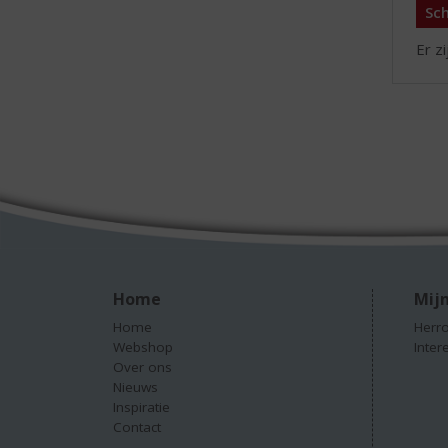
Sch
Er z
Home
Mijn
Home
Herro
Webshop
Inter
Over ons
Nieuws
Inspiratie
Contact