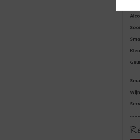
Inh
Alc
Soor
Sma
Kleu
Geu
Sma
Wijn
Ser
R