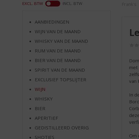
d
WEB
EXCL. BTW
INCL. BTW
Frank's
S
p
r
AANBIEDINGEN
i
Le
WIJN VAN DE MAAND
n
WHISKY VAN DE MAAND
g
n
RUM VAN DE MAAND
a
BIER VAN DE MAAND
Doma
a
met 
r
SPIRIT VAN DE MAAND
zelf
d
EXCLUSIEF TOPSLIJTER
van 
e
WIJN
n
In d
a
WHISKY
Bord
v
Corb
BIER
i
deze
g
APERITIEF
verf
a
GEDISTILLEERD OVERIG
t
Om o
SHOTJES
i