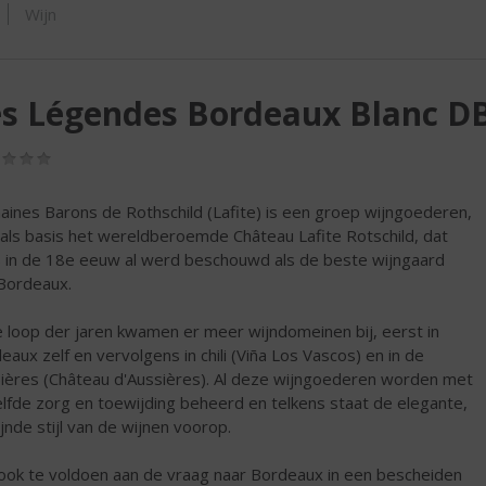
SHOP
Wijn
s Légendes Bordeaux Blanc DB
(0,0
/
5)
ines Barons de Rothschild (Lafite) is een groep wijngoederen,
als basis het wereldberoemde Château Lafite Rotschild, dat
s in de 18e eeuw al werd beschouwd als de beste wijngaard
Bordeaux.
e loop der jaren kwamen er meer wijndomeinen bij, eerst in
eaux zelf en vervolgens in chili (Viña Los Vascos) en in de
ières (Château d'Aussières). Al deze wijngoederen worden met
lfde zorg en toewijding beheerd en telkens staat de elegante,
ijnde stijl van de wijnen voorop.
ok te voldoen aan de vraag naar Bordeaux in een bescheiden