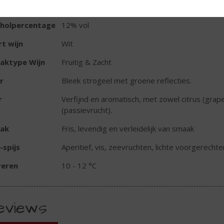
oud
75 CL
oholpercentage
12% vol
t wijn
Wit
aktype Wijn
Fruitig & Zacht
r
Bleek strogeel met groene reflecties.
r
Verfijnd en aromatisch, met zowel citrus (grapef
(passievrucht).
ak
Fris, levendig en verleidelijk van smaak
-spijs
Aperitief, vis, zeevruchten, lichte voorgerechte
veren
10 - 12 °C
eviews