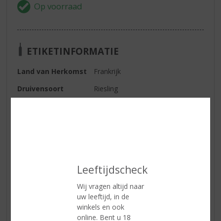
ETIKETINFORMATIE
Land van Herkomst
Frankrijk
Druivensoort
Riesling
Inhoud
75 CL
Alcoholpercentage
12.5% vol
Soort wijn
Wit
Kleur
lichtgeel van kleur
Leeftijdscheck
Geur
een fruitige, elegante en
expressieve geur
Wij vragen altijd naar
uw leeftijd, in de
Smaak
delicaat en frisdroog van smaak
winkels en ook
online. Bent u 18
Afdronk
fruitige afdronk