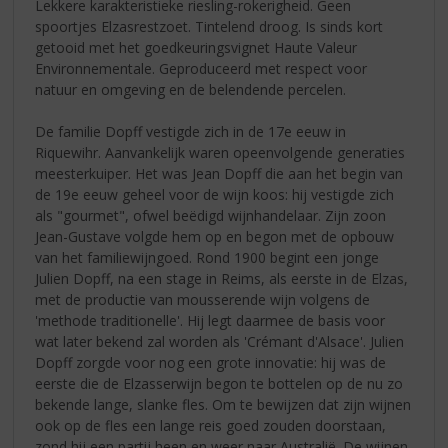
Lekkere karakteristieke riesling-rokerigheid. Geen
spoortjes Elzasrestzoet. Tintelend droog. Is sinds kort
getooid met het goedkeuringsvignet Haute Valeur
Environnementale. Geproduceerd met respect voor
natuur en omgeving en de belendende percelen.
De familie Dopff vestigde zich in de 17e eeuw in
Riquewihr. Aanvankelijk waren opeenvolgende generaties
meesterkuiper. Het was Jean Dopff die aan het begin van
de 19e eeuw geheel voor de wijn koos: hij vestigde zich
als "gourmet", ofwel beëdigd wijnhandelaar. Zijn zoon
Jean-Gustave volgde hem op en begon met de opbouw
van het familiewijngoed. Rond 1900 begint een jonge
Julien Dopff, na een stage in Reims, als eerste in de Elzas,
met de productie van mousserende wijn volgens de
'methode traditionelle'. Hij legt daarmee de basis voor
wat later bekend zal worden als 'Crémant d'Alsace'. Julien
Dopff zorgde voor nog een grote innovatie: hij was de
eerste die de Elzasserwijn begon te bottelen op de nu zo
bekende lange, slanke fles. Om te bewijzen dat zijn wijnen
ook op de fles een lange reis goed zouden doorstaan,
zond hij een partij heen en weer naar Australië. De wijnen