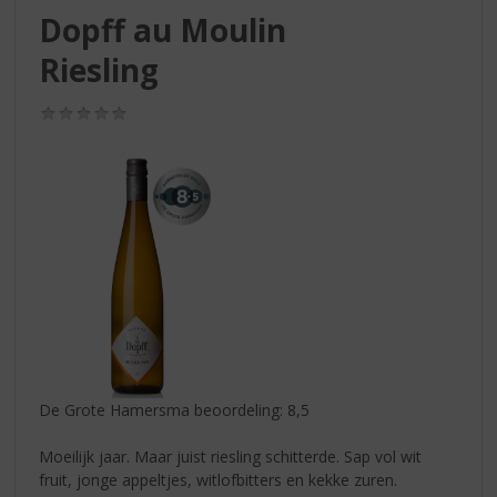
S
Dopff au Moulin
p
r
Riesling
i
n
(0,0
g
/
n
5)
a
a
r
d
e
n
a
v
i
g
a
De Grote Hamersma beoordeling: 8,5
t
i
Moeilijk jaar. Maar juist riesling schitterde. Sap vol wit
e
fruit, jonge appeltjes, witlofbitters en kekke zuren.