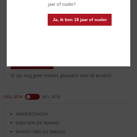
jaar of ouder?
Wijn-spijs
visgerechten, zeevruchten,
Elzasser zuurkool, aperitief
Ja, ik ben 18 jaar of ouder
Serveren
10 - 12 °C
Reviews
Schrijf een review
Er zijn nog geen reviews geplaatst voor dit product
EXCL. BTW
INCL. BTW
AANBIEDINGEN
WIJN VAN DE MAAND
WHISKY VAN DE MAAND