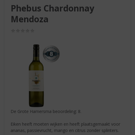
S
Phebus Chardonnay
p
r
Mendoza
i
n
(0,0
g
/
n
5)
a
a
r
d
e
n
a
v
i
g
a
De Grote Hamersma beoordeling: 8.
t
i
Eiken heeft moeten wijken en heeft plaatsgemaakt voor
e
ananas, passievrucht, mango en citrus zonder splinters.