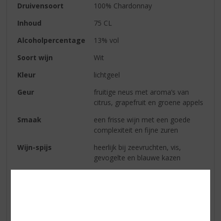
Druivensoort
100% Chardonnay
Inhoud
75 CL
Alcoholpercentage
13% vol
Soort wijn
Wit
Kleur
lichtgeel
Geur
fruitige neus met aroma’s van
citrus, grapefruit en groene appels
Smaak
een frisse wijn met een goede
complexiteit en fijne zuren
Wijn-spijs
heerlijk bij zeevruchten, vis,
gevogelte en blauwe kazen
Reviews
Schrijf een review