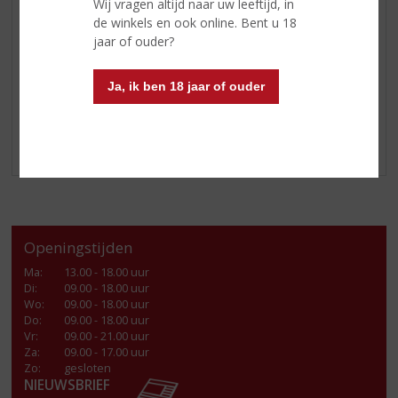
Wij vragen altijd naar uw leeftijd, in
GLASWERK
de winkels en ook online. Bent u 18
jaar of ouder?
GESCHENKVERPAKKING
(RELATIE)GESCHENKEN
Ja, ik ben 18 jaar of ouder
ALCOHOLVRIJE DRANKEN
VEGAN DRANKEN
LOKALE DRANKEN
Openingstijden
Ma
:
13.00 - 18.00 uur
Di
:
09.00 - 18.00 uur
Wo
:
09.00 - 18.00 uur
Do
:
09.00 - 18.00 uur
Vr
:
09.00 - 21.00 uur
Za
:
09.00 - 17.00 uur
Zo:
gesloten
NIEUWSBRIEF