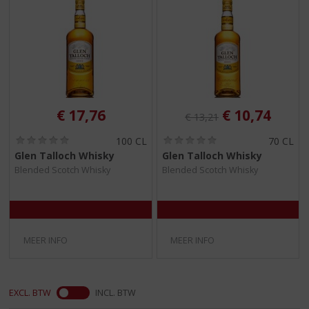
S
p
r
i
n
g
n
a
Originele prijs was:
, Huidige pri
€
17,76
€
10,74
€
13,21
a
r
(
(
100 CL
70 CL
d
0
0
Glen Talloch Whisky
Glen Talloch Whisky
e
,
,
Blended Scotch Whisky
Blended Scotch Whisky
0
0
n
/
/
a
5
5
v
)
)
i
g
MEER INFO
MEER INFO
a
t
i
e
EXCL. BTW
INCL. BTW