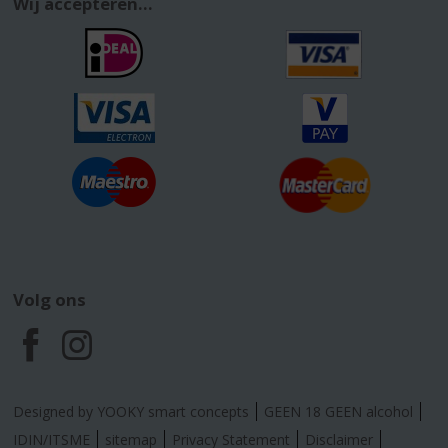
Wij accepteren...
Volg ons
F
I
a
n
Designed by YOOKY smart concepts
GEEN 18 GEEN alcohol
c
s
IDIN/ITSME
sitemap
Privacy Statement
Disclaimer