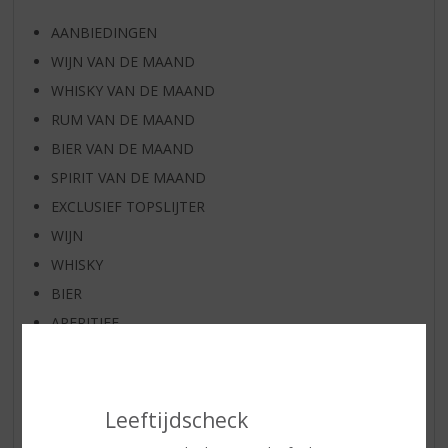
AANBIEDINGEN
WIJN VAN DE MAAND
WHISKY VAN DE MAAND
RUM VAN DE MAAND
BIER VAN DE MAAND
SPIRIT VAN DE MAAND
EXCLUSIEF TOPSLIJTER
WIJN
WHISKY
BIER
APERITIEF
GEDISTILLEERD OVERIG
SHOTJES
KANT EN KLAAR
Leeftijdscheck
FRISDRANK