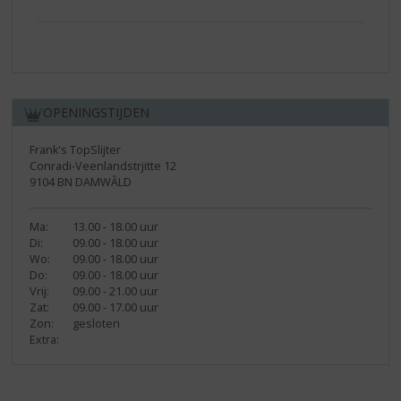
OPENINGSTIJDEN
Frank's TopSlijter
Conradi-Veenlandstrjitte 12
9104 BN DAMWÂLD
Ma:
13.00 - 18.00 uur
Di:
09.00 - 18.00 uur
Wo:
09.00 - 18.00 uur
Do:
09.00 - 18.00 uur
Vrij:
09.00 - 21.00 uur
Zat:
09.00 - 17.00 uur
Zon:
gesloten
Extra: