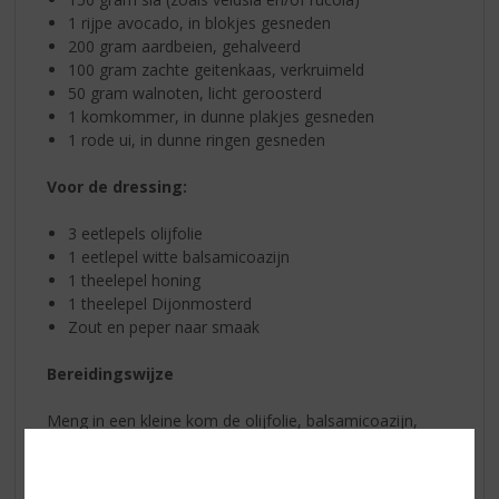
1 rijpe avocado, in blokjes gesneden
200 gram aardbeien, gehalveerd
100 gram zachte geitenkaas, verkruimeld
50 gram walnoten, licht geroosterd
1 komkommer, in dunne plakjes gesneden
1 rode ui, in dunne ringen gesneden
Voor de dressing:
3 eetlepels olijfolie
1 eetlepel witte balsamicoazijn
1 theelepel honing
1 theelepel Dijonmosterd
Zout en peper naar smaak
Bereidingswijze
Meng in een kleine kom de olijfolie, balsamicoazijn,
honing, en Dijonmosterd. Breng op smaak met zout en
peper. Klop alles goed door elkaar tot een gladde
dressing. Neem dan een grote slakom en voeg de