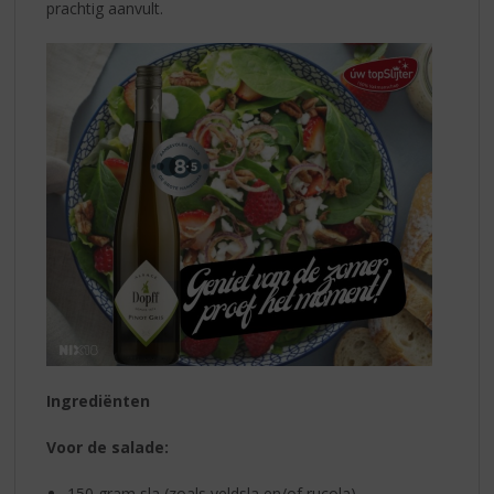
prachtig aanvult.
Ingrediënten
Voor de salade:
150 gram sla (zoals veldsla en/of rucola)