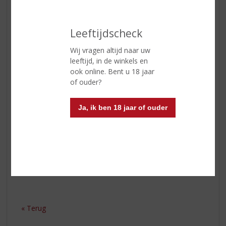
gemengde sla toe. Verdeel de avocado, aardbeien,
geitenkaas, walnoten, komkommer en rode ui
gelijkmatig over de sla. Giet vervolgens de dressing over
Leeftijdscheck
de salade. Meng alles voorzichtig door elkaar zodat de
ingrediënten goed bedekt zijn met de dressing. Verdeel
Wij vragen altijd naar uw
de salade over borden en serveer de salade met een
leeftijd, in de winkels en
goed gekoeld glas
Dopff au Moulin Pinot Gris
om de
ook online. Bent u 18 jaar
smaken tot hun recht te laten komen. De fruitige tonen
of ouder?
van de wijn passen perfect bij de zoete aardbeien en
romige geitenkaas.
Ja, ik ben 18 jaar of ouder
Deze salade is heerlijk als lichte maaltijd of als
bijgerecht bij gegrilde vis of kip.
Geniet van je zomerse avond met deze heerlijke
combinatie! ☀️
« Terug