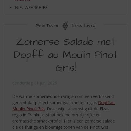
S
p
NIEUWSARCHIEF
r
i
n
Fine Taste
Good Living
g
Zomerse Salade met
n
a
a
Dopff au Moulin Pinot
r
d
Gris!
e
n
a
donderdag 11 juni 2026
v
i
De warme zomeravonden vragen om een verfrissend
g
gerecht dat perfect samengaat met een glas
Dopff au
a
Moulin Pinot Gris
. Deze wijn, afkomstig uit de Elzas-
t
regio in Frankrijk, staat bekend om zijn rijke en
i
aromatische smaakprofiel. Hier is een zomerse salade
e
die de fruitige en bloemige tonen van de Pinot Gris